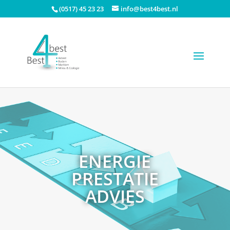
(0517) 45 23 23
info@best4best.nl
ENERGIE
PRESTATIE
ADVIES