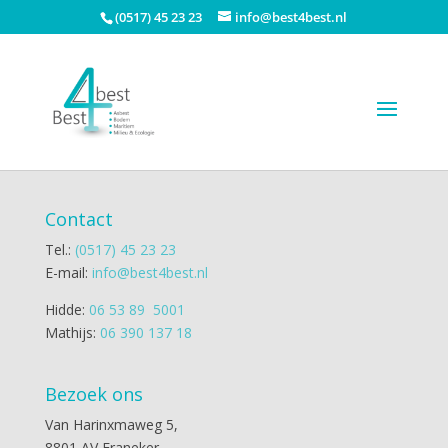
(0517) 45 23 23
info@best4best.nl
Contact
Tel.:
(0517) 45 23 23
E-mail:
info@best4best.nl
Hidde:
06 53 89 5001
Mathijs:
06 390 137 18
Bezoek ons
Van Harinxmaweg 5,
8801 AV Franeker