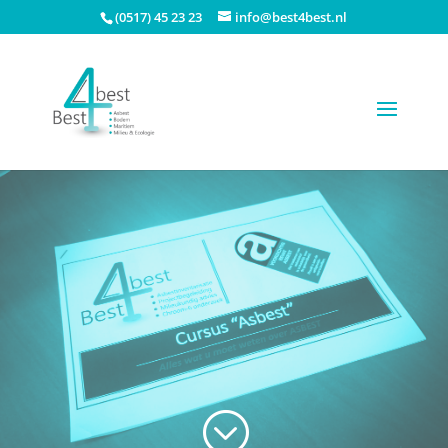
(0517) 45 23 23
info@best4best.nl
;